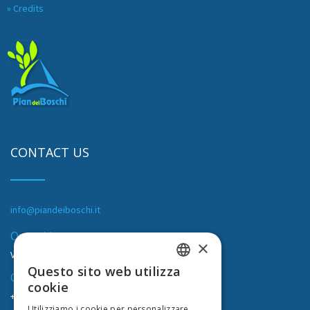
» Credits
CONTACT US
info@piandeiboschi.it
Our address
×
Via Ponti, 1 - 17027 Pietra Ligure (SV)
Questo sito web utilizza
Our phone
ITALIAN
cookie
+39 019625425
/
+39/019626881
FRENCH
Utilizziamo i cookie per personalizzare